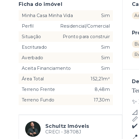
Ficha do imóvel
Ca
Minha Casa Minha Vida
Sim
A
Perfil
Residencial/Comercial
Pr
Situação
Pronto para construir
B
Escriturado
Sim
R
Averbado
Sim
Aceita Financiamento
Sim
Área Total
152,21m²
De
Terreno Frente
8,48m
Te
Terreno Fundo
17,30m
✨ 
📐
📏
✔️
Schultz Imóveis
CRECI -
38708J
📍