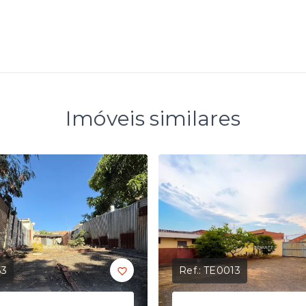
Imóveis similares
53
Ref.:
TE0013