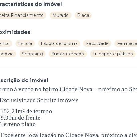
racterísticas do Imóvel
ceita Financiamento
Murado
Placa
oximidades
anco
Escola
Escola de idioma
Faculdade
Farmáci
odovia
Shopping
Supermercado
Transporte público
scrição do imóvel
rreno à venda no bairro Cidade Nova – próximo ao Sh
Exclusividade Schultz Imóveis
 152,21m² de terreno
 9,00m de frente
 Terreno plano
 Excelente localização no Cidade Nova, próximo a div