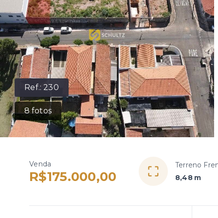
Ref.:
230
8
fotos
Venda
Terreno Fre
R$175.000,00
8,48 m