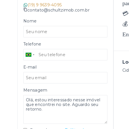
pa
(19) 9 9639-4095
contato@schultzimob.com.br
💳
Nome
💰
En
Telefone
Lo
E-mail
Cid
Mensagem