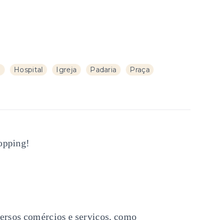
a
Hospital
Igreja
Padaria
Praça
opping!
ersos comércios e serviços, como