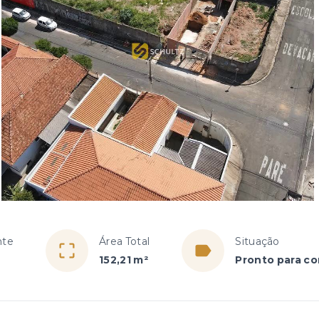
nte
Área Total
Situação
152,21 m²
Pronto para co