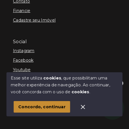
Contato
Financie
Cadastre seu Imóvel
Social
Instagram
Facebook
Youtube
Esse site utiliza
cookies
, que possibilitam uma
melhor experiência de navegação.
Ao continuar,
Olá! Estamos disponíveis para te ajudar.
você concorda com o uso de
cookies
.
© Copyright 2026 - Schultz Imóveis - Todos os direitos
reservados
Concordo, continuar
SITE PARA IMOBILIARIA