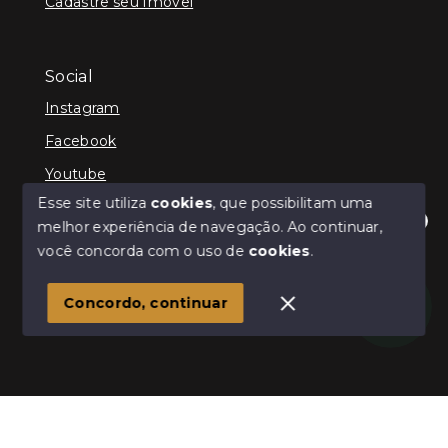
Cadastre seu Imóvel
Social
Instagram
Facebook
Youtube
Esse site utiliza
cookies
, que possibilitam uma
melhor experiência de navegação.
Ao continuar,
Olá! Estamos disponíveis para te ajudar.
você concorda com o uso de
cookies
.
© Copyright 2026 - Schultz Imóveis - Todos os direitos
reservados
Concordo, continuar
SITE PARA IMOBILIARIA
Início
Histórico
Favoritos