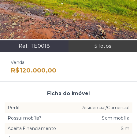
Ref.:
TE0018
5
fotos
Venda
R$120.000,00
Ficha do imóvel
Perfil
Residencial/Comercial
Possui mobília?
Sem mobília
Aceita Financiamento
Sim