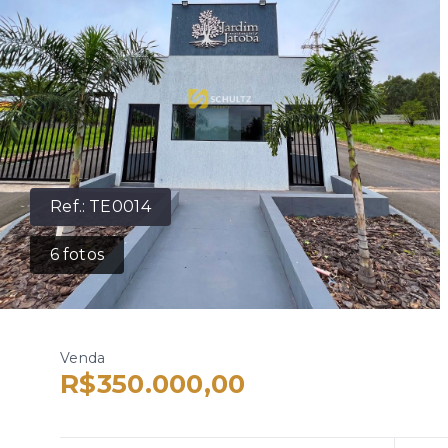
Ref.:
TE0014
6
fotos
Venda
R$350.000,00