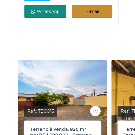
WhatsApp
E-mail
Ref.:
TE0013
Ref.:
T
Terreno à venda, 820 m²
Terr