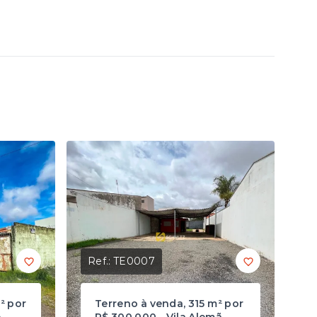
Ref.:
TE0007
² por
Terreno à venda, 315 m² por