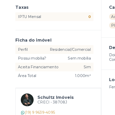
Taxas
Ca
IPTU Mensal
0
A
P
Ficha do imóvel
De
Perfil
Residencial/Comercial
Doi
Possui mobília?
Sem mobília
Con
Aceita Financiamento
Sim
Área Total
1.000m²
Lo
Fer
Schultz Imóveis
CRECI -
38708J
(19) 9 9639-4095