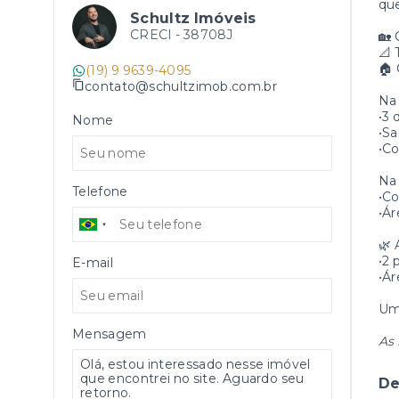
que
Schultz Imóveis
CRECI -
38708J
🏡 
📐 
🏠 
(19) 9 9639-4095
contato@schultzimob.com.br
Na
•3 
Nome
•Sa
•Co
Na 
Telefone
•C
•Ár
🌿 
•2 
E-mail
•Ár
Um 
Mensagem
As 
De