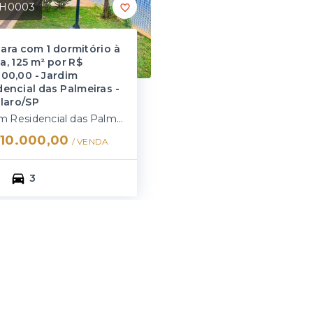
H0003
ara com 1 dormitório à
a, 125 m² por R$
000,00 - Jardim
dencial das Palmeiras -
Claro/SP
Jardim Residencial das Palmeiras - Rio Claro/SP
10.000,00
/ 
VENDA
3