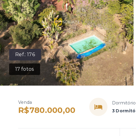
Ref.:
176
17
fotos
Venda
Dormitório
R$780.000,00
3 Dormitór