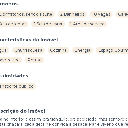
ômodos
Dormitórios, sendo 1 suíte
2 Banheiros
10 Vagas
Gara
Sala de jantar
1 Sala de estar
1 Área de serviço
racterísticas do Imóvel
gua
Churrasqueira
Cozinha
Energia
Espaço Gour
layground
Pomar
oximidades
ransporte público
scrição do imóvel
a no interior é assim: ora tranquila, ora acelerada, mas sempre
ta chácara, cada detalhe convida a desacelerar e viver o que 