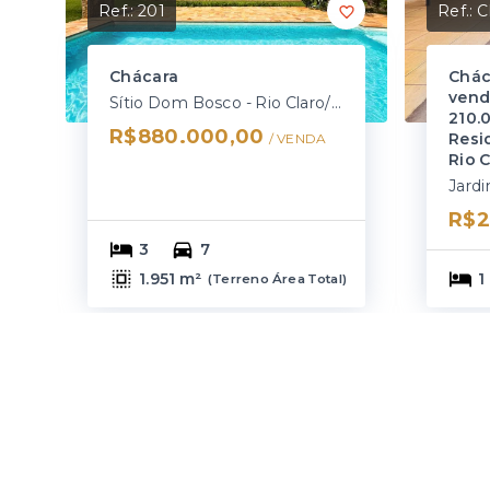
Ref.:
201
Ref.:
C
Chácara
Chác
vend
Sítio Dom Bosco - Rio Claro/SP
210.
R$880.000,00
Resi
/ 
VENDA
Rio 
R$2
3
7
1.951 m²
1
(
Terreno Área Total
)