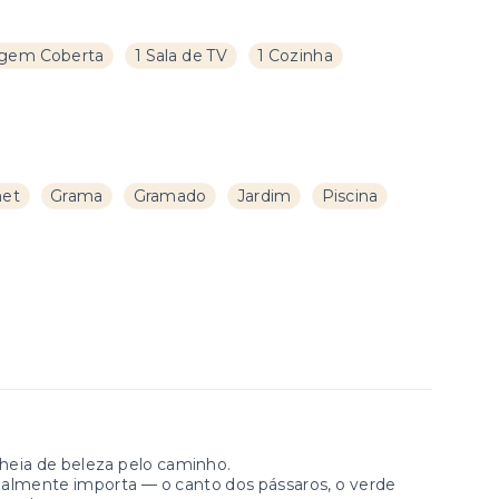
gem Coberta
1 Sala de TV
1 Cozinha
met
Grama
Gramado
Jardim
Piscina
 cheia de beleza pelo caminho.
realmente importa — o canto dos pássaros, o verde