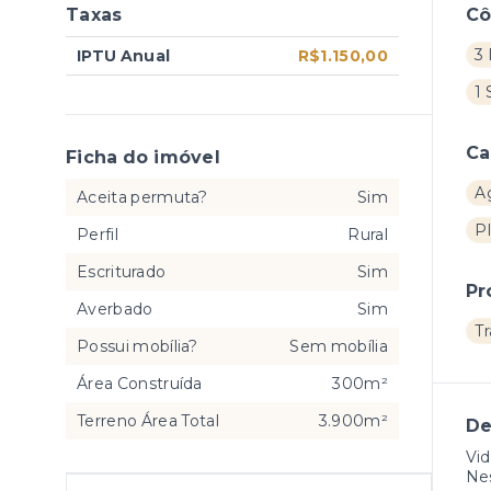
Taxas
C
3 
IPTU Anual
R$1.150,00
1 
Ca
Ficha do imóvel
A
Aceita permuta?
Sim
P
Perfil
Rural
Escriturado
Sim
Pr
Averbado
Sim
T
Possui mobília?
Sem mobília
Área Construída
300m²
Terreno Área Total
3.900m²
De
Vid
Nes