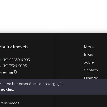
chultz Imóveis
Menu
Início
(19) 99639-4095
Sobre
(19) 3524-5085
Contato
r e-mail
Financie
 uma melhor experiência de navegação.
Cadastre seu
cookies
.
s reservados