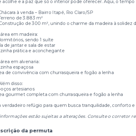
 acolhe e a paz que só o interior pode oferecer. Aqui, o tem
Chácara à venda – Bairro Itapé, Rio Claro/SP
Terreno de 3.883 m²
Construção de 300 m², unindo o charme da madeira à solidez da
 área em madeira:
dormitórios, sendo 1 suíte
la de jantar e sala de estar
zinha prática e aconchegante
área em alvenaria:
ozinha espaçosa
ea de convivência com churrasqueira e fogão a lenha
Além disso:
poços artesianos
ea gourmet completa com churrasqueira e fogão a lenha
verdadeiro refúgio para quem busca tranquilidade, conforto e
informações estão sujeitas a alterações. Consulte o corretor r
scrição da permuta