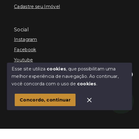
Cadastre seu Imóvel
Social
Instagram
Facebook
Youtube
Esse site utiliza
cookies
, que possibilitam uma
melhor experiência de navegação.
Ao continuar,
Olá! Estamos disponíveis para te ajudar.
você concorda com o uso de
cookies
.
© Copyright 2026 - Schultz Imóveis - Todos os direitos
reservados
Concordo, continuar
SITE PARA IMOBILIARIA
Início
Histórico
Favoritos