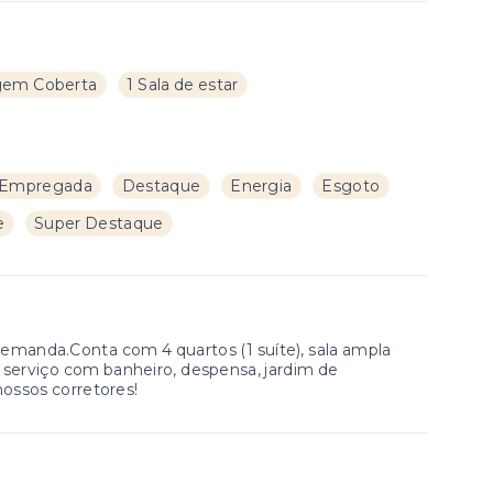
gem Coberta
1 Sala de estar
 Empregada
Destaque
Energia
Esgoto
e
Super Destaque
 demanda.Conta com 4 quartos (1 suíte), sala ampla
e serviço com banheiro, despensa, jardim de
nossos corretores!