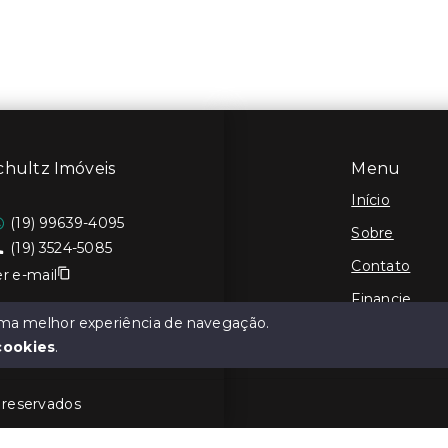
chultz Imóveis
Menu
Início
(19) 99639-4095
Sobre
(19) 3524-5085
Contato
r e-mail
Financie
 uma melhor experiência de navegação.
Cadastre seu
cookies
.
s reservados