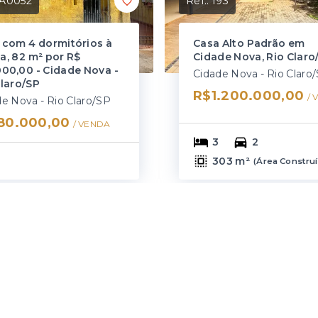
A0052
Ref.:
193
 com 4 dormitórios à
Casa Alto Padrão em
a, 82 m² por R$
Cidade Nova, Rio Claro
000,00 - Cidade Nova -
Cidade Nova - Rio Claro
Claro/SP
R$1.200.000,00
/ 
e Nova - Rio Claro/SP
80.000,00
/ 
VENDA
3
2
303 m²
(
Área Constru