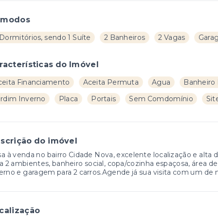
ômodos
Dormitórios, sendo 1 Suíte
2 Banheiros
2 Vagas
Gara
racterísticas do Imóvel
ceita Financiamento
Aceita Permuta
Agua
Banheiro
ardim Inverno
Placa
Portais
Sem Comdomínio
Sit
scrição do imóvel
a à venda no bairro Cidade Nova, excelente localização e alta
a 2 ambientes, banheiro social, copa/cozinha espaçosa, área d
erno e garagem para 2 carros.Agende já sua visita com um de 
calização