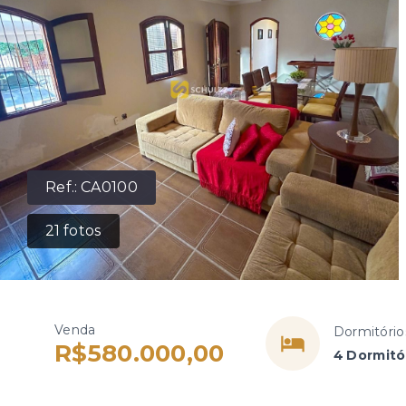
Ref.:
CA0100
21
fotos
Venda
Dormitório
R$580.000,00
4 Dormitór