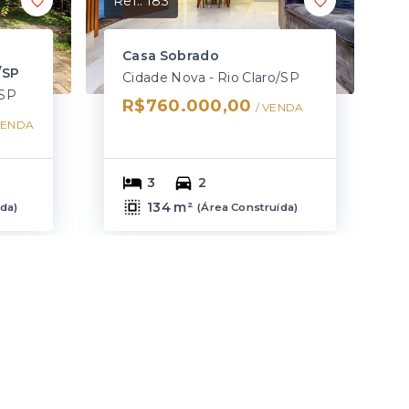
Ref.:
183
Casa Sobrado
/SP
Cidade Nova - Rio Claro/SP
/SP
R$760.000,00
/ 
VENDA
VENDA
3
2
134 m²
ída
)
(
Área Construída
)