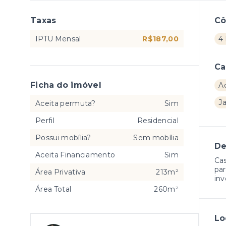
Taxas
C
IPTU Mensal
R$187,00
4 
Ca
Ficha do imóvel
A
J
Aceita permuta?
Sim
Perfil
Residencial
Possui mobília?
Sem mobília
De
Aceita Financiamento
Sim
Cas
par
Área Privativa
213m²
inv
Área Total
260m²
Lo