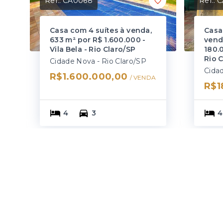
Ref.:
CA0068
Ref.:
C
Casa com 4 suítes à venda,
Casa
633 m² por R$ 1.600.000 -
vend
Vila Bela - Rio Claro/SP
180.
Rio 
Cidade Nova - Rio Claro/SP
Cidad
R$1.600.000,00
/ 
VENDA
R$1
4
3
4