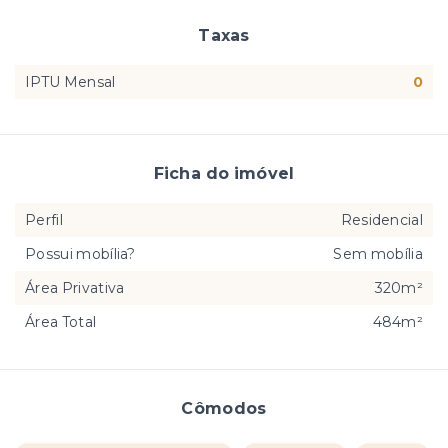
Taxas
IPTU Mensal
0
Ficha do imóvel
Perfil
Residencial
Possui mobília?
Sem mobília
Área Privativa
320m²
Área Total
484m²
Cômodos