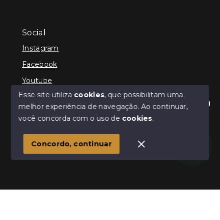
Social
Instagram
Facebook
Youtube
Esse site utiliza
cookies
, que possibilitam uma
melhor experiência de navegação.
Ao continuar,
Olá! Estamos disponíveis para te ajudar.
você concorda com o uso de
cookies
.
© Copyright 2026 - Schultz Imóveis - Todos os direitos
reservados
Concordo, continuar
SITE PARA IMOBILIARIA
Início
Histórico
Favoritos