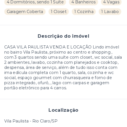
4 Dormitórios, sendo 1 Suíte
4 Banheiros
4 Vagas
Garagem Coberta
1 Closet
1 Cozinha
1 Lavabo
Descrição do imóvel
CASA VILA PAULISTA VENDA E LOCAÇÃO Lindo imóvel
no bairro Vila Paulista, próximo ao centro e shopping ,
com 3 quartos sendo uma suíte com closet, wc social, sala
2 ambientes, lavabo, cozinha com planejados e cooktop,
despensa, área de serviço, além de tudo isso conta com
ima edícula completa com 1 quarto, sala, cozinha e wc
social, espaço gourmet com churrasqueira e forno de
pizza integrado, ofurô, , lago com carpas e garagem
portão eletrônico para 4 carros.
Localização
Vila Paulista - Rio Claro/SP