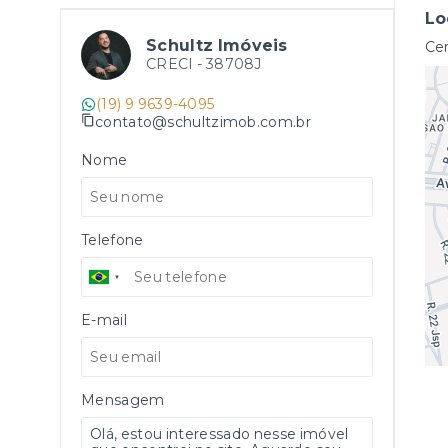
Lo
Schultz Imóveis
Cen
CRECI -
38708J
(19) 9 9639-4095
contato@schultzimob.com.br
Nome
Telefone
E-mail
Mensagem