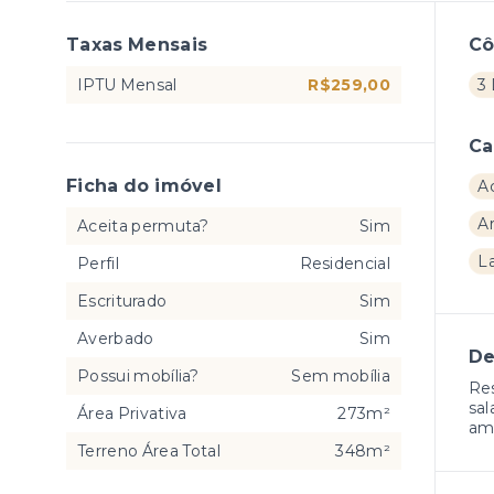
Taxas Mensais
C
IPTU Mensal
R$259,00
3
Ca
Ficha do imóvel
A
A
Aceita permuta?
Sim
L
Perfil
Residencial
Escriturado
Sim
Averbado
Sim
De
Possui mobília?
Sem mobília
Res
sal
Área Privativa
273m²
amp
Terreno Área Total
348m²