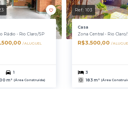
23
Ref.:
103
Casa
do Rádio - Rio Claro/SP
Zona Central - Rio Claro
.500,00
R$3.500,00
/ 
ALUGUEL
/ 
ALUGUE
1
3
00 m²
183 m²
(
Área Construída
)
(
Área Construí