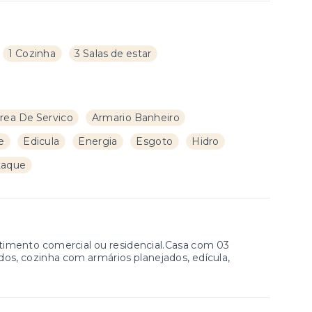
1 Cozinha
3 Salas de estar
rea De Servico
Armario Banheiro
e
Edicula
Energia
Esgoto
Hidro
taque
stimento comercial ou residencial.Casa com 03
dos, cozinha com armários planejados, edícula,