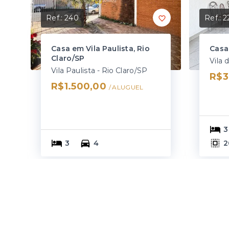
Ref.:
240
Ref.:
2
Casa em Vila Paulista, Rio
Casa
Claro/SP
Vila 
Vila Paulista - Rio Claro/SP
R$3
R$1.500,00
/ 
ALUGUEL
3
3
4
2