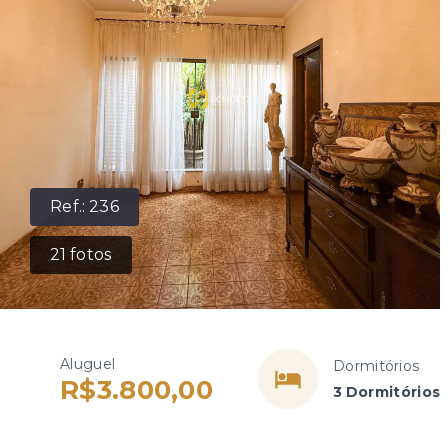
Ref.:
236
21
fotos
Aluguel
Dormitórios
R$3.800,00
3 Dormitórios