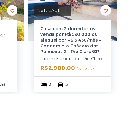
Ref.:
CA0121-2
Casa com 2 dormitórios,
venda por R$ 590.000 ou
/SP
aluguel por R$ 3.450/mês -
Condomínio Chácara das
L
Palmeiras 2 - Rio Claro/SP
Jardim Esmeralda - Rio Claro/SP
R$2.900,00
/ 
ALUGUEL
2
3
da
)