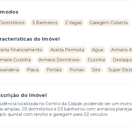
ômodos
 Dormitórios
3 Banheiros
2 Vagas
Garagem Coberta
racterísticas do Imóvel
ceita Financiamento
Aceita Permuta
Agua
Armario A
rmario Cozinha
Armario Dormitorio
Cozinha
Destaqu
avanderia
Placa
Portais
Portao
Site
Super Des
scrição do imóvel
idência localizada no Centro da Cidade, podendo ser um inve
as amplas, 03 dormitórios e 03 banheiros com armários planeja
lo quintal com rancho e garagem para 02 veículos.