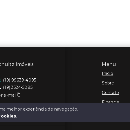
chultz Imóveis
Menu
Início
(19) 99639-4095
Sobre
(19) 3524-5085
Contato
r e-mail
Financie
 uma melhor experiência de navegação.
Cadastre seu
cookies
.