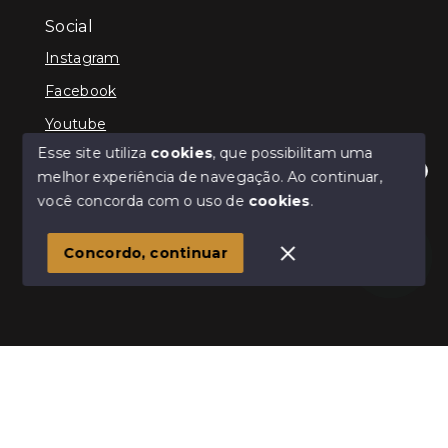
Social
Instagram
Facebook
Youtube
Esse site utiliza
cookies
, que possibilitam uma
melhor experiência de navegação.
Ao continuar,
Olá! Estamos disponíveis para te ajudar.
você concorda com o uso de
cookies
.
© Copyright 2026 - Schultz Imóveis - Todos os direitos
reservados
Concordo, continuar
SITE PARA IMOBILIARIA
Início
Histórico
Favoritos