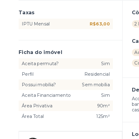
Taxas
C
IPTU Mensal
R$63,00
2 
Ca
Ficha do imóvel
A
C
Aceita permuta?
Sim
Perfil
Residencial
Possui mobília?
Sem mobília
De
Aceita Financiamento
Sim
Aco
ban
Área Privativa
90m²
cas
Área Total
125m²
Lo