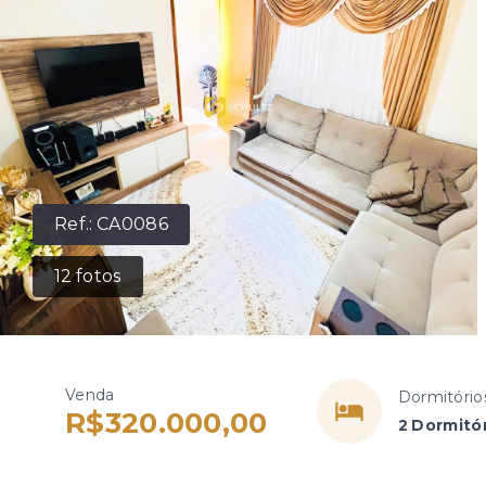
Ref.:
CA0086
12
fotos
Venda
Dormitório
R$320.000,00
2 Dormitór