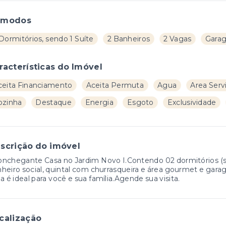
ômodos
Dormitórios, sendo 1 Suíte
2 Banheiros
2 Vagas
Gara
racterísticas do Imóvel
ceita Financiamento
Aceita Permuta
Agua
Area Serv
ozinha
Destaque
Energia
Esgoto
Exclusividade
scrição do imóvel
nchegante Casa no Jardim Novo I.Contendo 02 dormitórios (se
heiro social, quintal com churrasqueira e área gourmet e gara
a é ideal para você e sua família.Agende sua visita.
calização