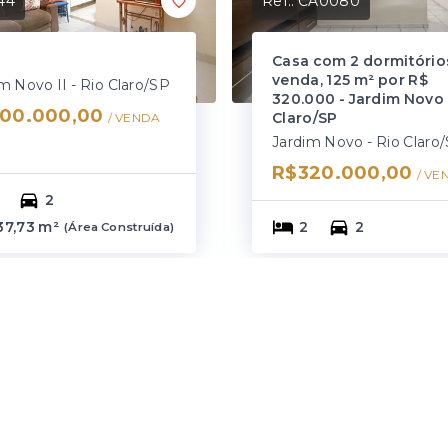
44
Ref.:
CA0080
Casa com 2 dormitório
venda, 125 m² por R$
m Novo II - Rio Claro/SP
320.000 - Jardim Novo 
00.000,00
Claro/SP
/ 
VENDA
Jardim Novo - Rio Claro
R$320.000,00
/ 
VE
2
37,73 m²
2
2
(
Área Construída
)