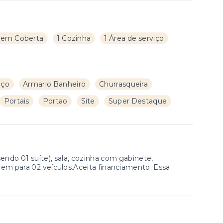
gem Coberta
1 Cozinha
1 Área de serviço
iço
Armario Banheiro
Churrasqueira
Portais
Portao
Site
Super Destaque
ndo 01 suíte), sala, cozinha com gabinete,
gem para 02 veículos.Aceita financiamento. Essa