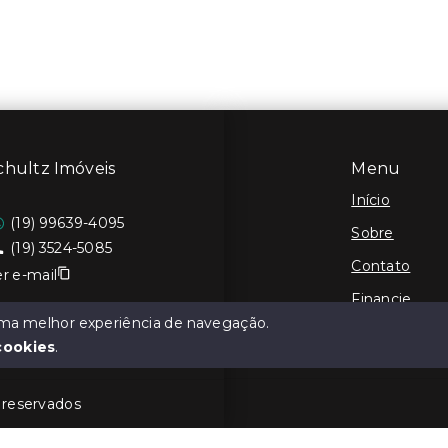
chultz Imóveis
Menu
Início
(19) 99639-4095
Sobre
(19) 3524-5085
Contato
r e-mail
Financie
 uma melhor experiência de navegação.
Cadastre seu
cookies
.
s reservados