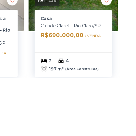
Ref.:
239
s à
Casa
Cidade Claret - Rio Claro/SP
- Rio
R$690.000,00
/ 
VENDA
/SP
NDA
2
4
197 m²
(
Área Construída
)