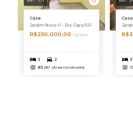
Ref.:
101
Ref.:
2
Casa
Casa
Jardim Novo II - Rio Claro/SP
Jardi
R$250.000,00
R$3
/ 
VENDA
2
2
3
85 m²
1
(
Área Construída
)