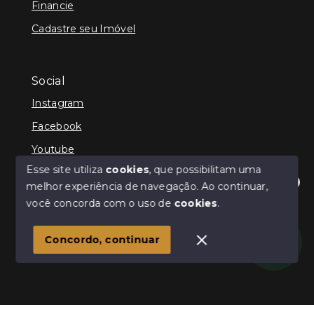
Financie
Cadastre seu Imóvel
Social
Instagram
Facebook
Youtube
Esse site utiliza
cookies
, que possibilitam uma
melhor experiência de navegação.
Ao continuar,
Olá! Estamos disponíveis para te ajudar.
você concorda com o uso de
cookies
.
© Copyright 2026 - Schultz Imóveis - Todos os direitos
reservados
Concordo, continuar
SITE PARA IMOBILIARIA