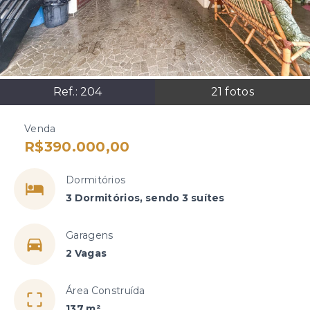
Ref.:
204
21
fotos
Venda
R$390.000,00
Dormitórios
3 Dormitórios, sendo 3 suítes
Garagens
2 Vagas
Área Construída
137 m²