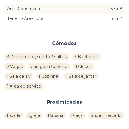
Área Construída
137m²
Terreno Área Total
154m²
Cômodos
3 Dormitórios, sendo 3 suítes
3 Banheiros
2 Vagas
Garagem Coberta
1 Closet
1 Sala de TV
1 Cozinha
1 Sala de jantar
1 Área de serviço
Proximidades
Escola
Igreja
Padaria
Praça
Supermercado