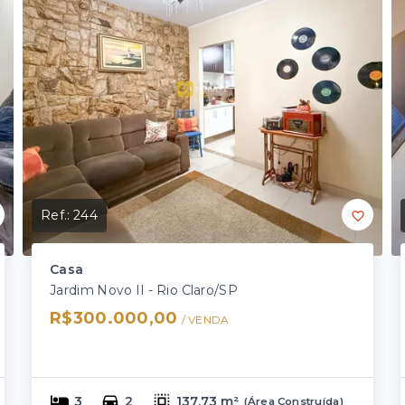
Ref.:
244
Casa
Jardim Novo II - Rio Claro/SP
R$300.000,00
/ 
VENDA
3
2
137,73 m²
(
Área Construída
)