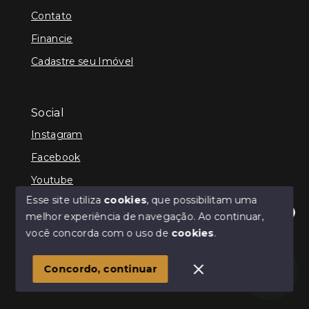
Contato
Financie
Cadastre seu Imóvel
Social
Instagram
Facebook
Youtube
Esse site utiliza
cookies
, que possibilitam uma
melhor experiência de navegação.
Ao continuar,
Olá! Estamos disponíveis para te ajudar.
você concorda com o uso de
cookies
.
© Copyright 2026 - Schultz Imóveis - Todos os direitos
reservados
Concordo, continuar
SITE PARA IMOBILIARIA