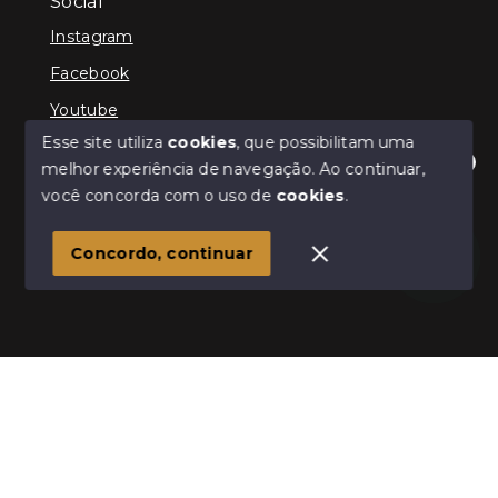
Social
Instagram
Facebook
Youtube
Esse site utiliza
cookies
, que possibilitam uma
melhor experiência de navegação.
Ao continuar,
Olá! Estamos disponíveis para te ajudar.
você concorda com o uso de
cookies
.
© Copyright 2026 - Schultz Imóveis - Todos os direitos
reservados
Concordo, continuar
SITE PARA IMOBILIARIA
Início
Histórico
Favoritos