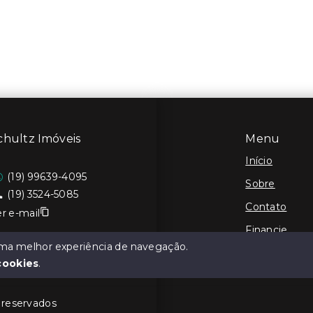
chultz Imóveis
Menu
Início
(19) 99639-4095
Sobre
(19) 3524-5085
Contato
r e-mail
Financie
 uma melhor experiência de navegação.
Cadastre seu
cookies
.
s reservados