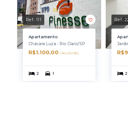
Ref.:
111
Ref.:
2
Apartamento
Apar
Chácara Luza - Rio Claro/SP
Jardi
R$1.100,00
R$9
/ 
ALUGUEL
2
1
2