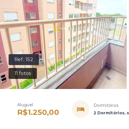
Ref.:
152
11
fotos
Aluguel
Dormitórios
R$1.250,00
2 Dormitórios, 