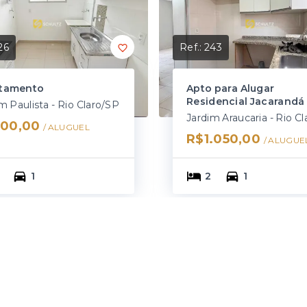
26
Ref.:
243
tamento
Apto para Alugar
Residencial Jacarandá
m Paulista - Rio Claro/SP
00,00
/ 
ALUGUEL
R$1.050,00
/ 
ALUGUE
1
2
1