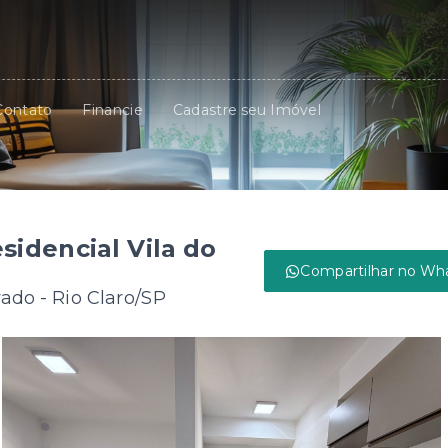
Contato
Financie
Cadastre seu Imóvel
idencial Vila do
Compartilhar no Wh
rado - Rio Claro/SP