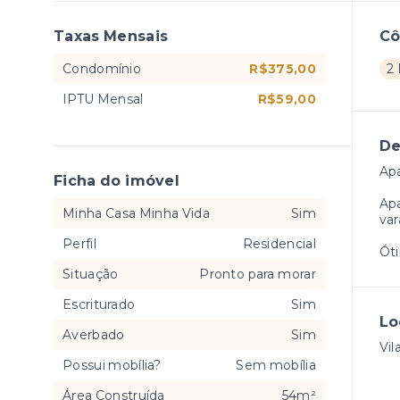
Taxas Mensais
C
Condomínio
R$375,00
2 
IPTU Mensal
R$59,00
De
Apa
Ficha do imóvel
Apa
Minha Casa Minha Vida
Sim
var
Perfil
Residencial
Óti
Situação
Pronto para morar
Escriturado
Sim
Lo
Averbado
Sim
Vil
Possui mobília?
Sem mobília
Área Construída
54m²