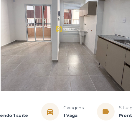
Garagens
Situa
sendo 1 suíte
1 Vaga
Pront