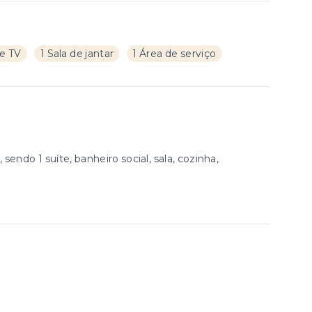
de TV
1 Sala de jantar
1 Área de serviço
ndo 1 suíte, banheiro social, sala, cozinha,