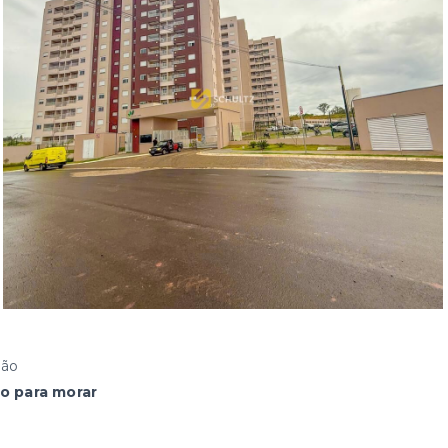
ção
o para morar