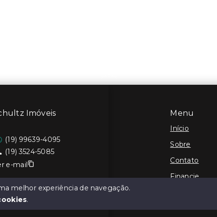
chultz Imóveis
Menu
Início
(19) 99639-4095
Sobre
(19) 3524-5085
Contato
r e-mail
Financie
 uma melhor experiência de navegação.
Cadastre seu
cookies
.