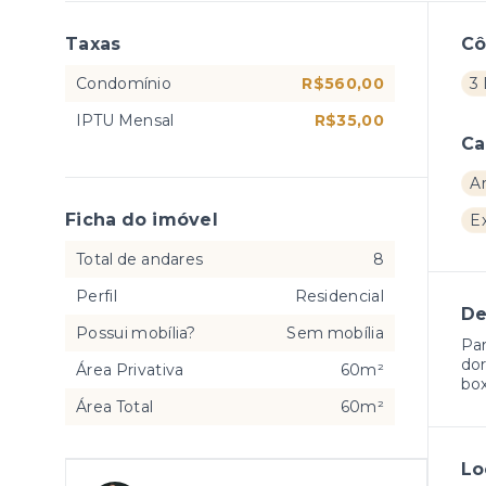
Taxas
C
Condomínio
R$560,00
3
IPTU Mensal
R$35,00
Ca
A
Ficha do imóvel
E
Total de andares
8
Perfil
Residencial
De
Possui mobília?
Sem mobília
Par
dor
Área Privativa
60m²
box
Área Total
60m²
Lo