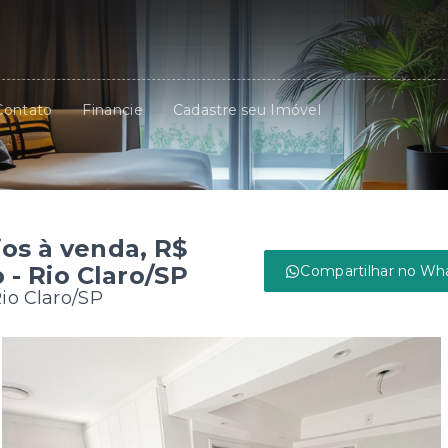
Contato
Financie
Cadastre seu Imóvel
os à venda, R$
 - Rio Claro/SP
Compartilhar no Wh
Rio Claro/SP