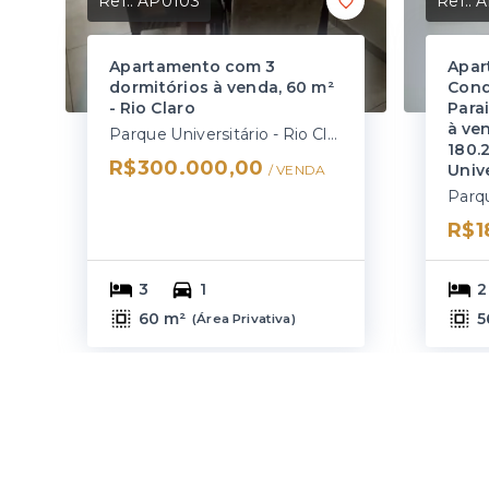
Ref.:
AP0103
Ref.:
A
Apartamento com 3
Apar
dormitórios à venda, 60 m²
Cond
- Rio Claro
Para
à ve
Parque Universitário - Rio Claro/SP
180.
R$300.000,00
Unive
/ 
VENDA
R$1
3
1
2
60 m²
5
(
Área Privativa
)