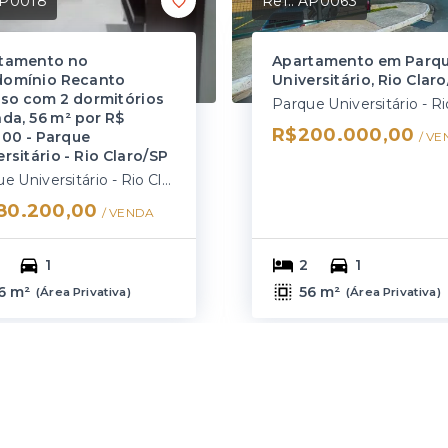
P0018
Ref.:
AP0063
tamento no
Apartamento em Parq
omínio Recanto
Universitário, Rio Clar
iso com 2 dormitórios
nda, 56 m² por R$
R$200.000,00
200 - Parque
/ 
VE
rsitário - Rio Claro/SP
Parque Universitário - Rio Claro/SP
80.200,00
/ 
VENDA
1
2
1
6 m²
56 m²
(
Área Privativa
)
(
Área Privativa
)