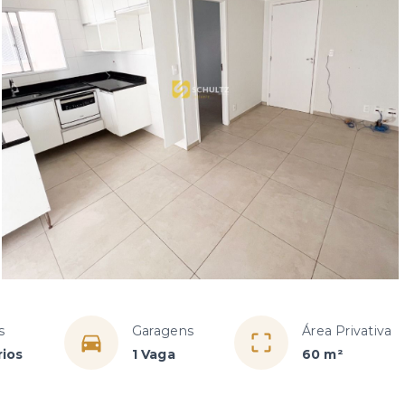
s
Garagens
Área Privativa
rios
1 Vaga
60 m²