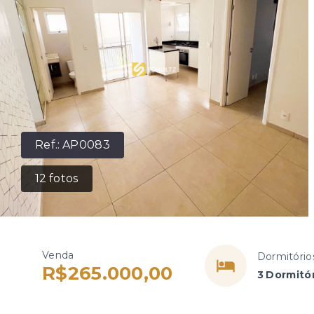
Ref.:
AP0083
12
fotos
Venda
Dormitório
R$265.000,00
3 Dormitó