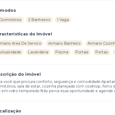
ômodos
 Dormitórios
2 Banheiros
1 Vaga
racterísticas do Imóvel
rmario Area De Servico
Armario Banheiro
Armario Cozin
xclusividade
Lavanderia
Piscina
Portais
Portao
scrição do imóvel
a você que procura conforto, segurança e comodidade.Aparta
mitórios, sala de estar, cozinha planejada com cooktop, forno 
 em vidro temperado.Não perca essa oportunidade e agende s
calização