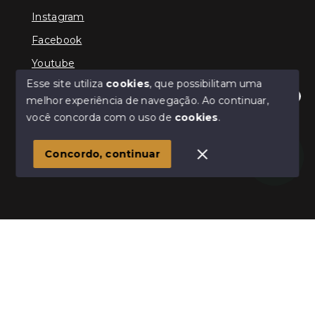
Instagram
Facebook
Youtube
Esse site utiliza
cookies
, que possibilitam uma
melhor experiência de navegação.
Ao continuar,
Olá! Estamos disponíveis para te ajudar.
você concorda com o uso de
cookies
.
© Copyright 2026 - Schultz Imóveis - Todos os direitos
reservados
Concordo, continuar
SITE PARA IMOBILIARIA
Início
Histórico
Favoritos