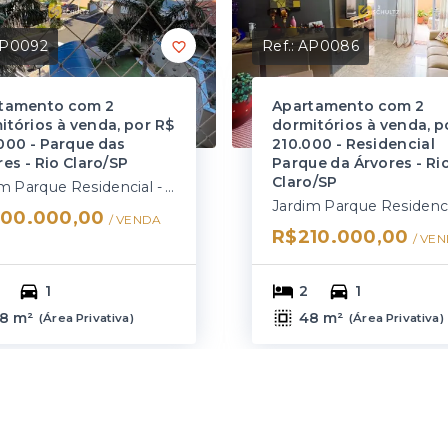
P0092
Ref.:
AP0086
tamento com 2
Apartamento com 2
itórios à venda, por R$
dormitórios à venda, p
000 - Parque das
210.000 - Residencial
es - Rio Claro/SP
Parque da Árvores - Ri
Claro/SP
Jardim Parque Residencial - Rio Claro/SP
00.000,00
/ 
VENDA
R$210.000,00
/ 
VEN
1
2
1
8 m²
48 m²
(
Área Privativa
)
(
Área Privativa
)