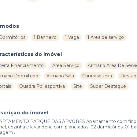
ômodos
 Dormitórios
1 Banheiro
1 Vaga
1 Área de serviço
racterísticas do Imóvel
ceita Financiamento
Area Serviço
Armario Area De Servi
rmario Dormitorio
Armario Sala
Churrasqueira
Destaq
rtais
Quadra Poliesportiva
Site
Super Destaque
scrição do imóvel
ARTAMENTO PARQUE DAS ÁRVORES Apartamento com fino ac
nel, cozinha e lavanderia com planejados, 02 dormitórios, 01 b
ragem .