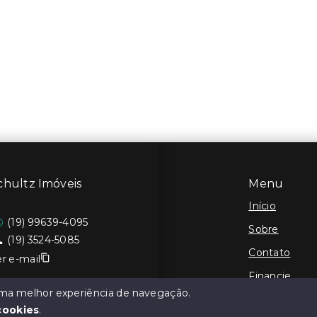
chultz Imóveis
Menu
Início
(19) 99639-4095
Sobre
(19) 3524-5085
Contato
r e-mail
Financie
 uma melhor experiência de navegação.
Cadastre seu
cookies
.