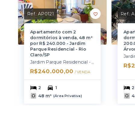
Ref.:
AP0121
Ref.:
A
Apartamento com 2
Apar
dormitórios à venda, 48 m²
dorm
por R$ 240.000 - Jardim
200.
Parque Residencial - Rio
Árvor
Claro/SP
Jardim Parque Residencial - Rio Claro/SP
R$2
R$240.000,00
/ 
VENDA
2
1
2
48 m²
4
(
Área Privativa
)