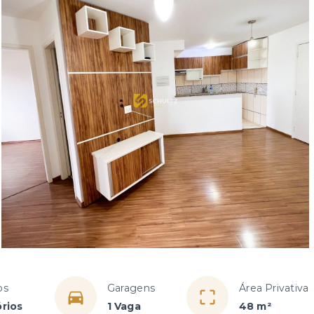
os
Garagens
Área Privativa
rios
1 Vaga
48 m²