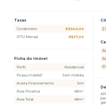
Taxas
C
Condomínio
R$340,00
2
IPTU Mensal
R$37,00
Ca
A
Ficha do imóvel
A
Po
Perfil
Residencial
Possui mobília?
Sem mobília
Aceita Financiamento
Sim
De
Área Privativa
48m²
AP
pai
Área Total
48m²
ga