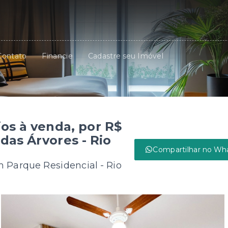
Contato
Financie
Cadastre seu Imóvel
os à venda, por R$
das Árvores - Rio
Compartilhar no Wh
m Parque Residencial - Rio