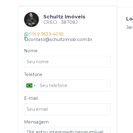
Schultz Imóveis
Lo
CRECI -
38708J
Jar
(19) 9 9639-4095
contato@schultzimob.com.br
Nome
Telefone
E-mail
Mensagem