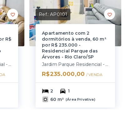
Ref.:
AP0101
Apartamento com 2
or R$
dormitórios à venda, 60 m²
por R$ 235.000 -
o
Residencial Parque das
Árvores - Rio Claro/SP
Jardim Parque Residencial - Rio Claro/SP
Jardim Parque Residencial - Rio Claro/SP
R$235.000,00
DA
/ 
VENDA
2
1
60 m²
(
Área Privativa
)