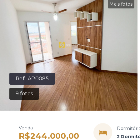
Mais fotos
Ref.:
AP0085
9
fotos
Venda
Dormitóri
R$244.000,00
2 Dormitó