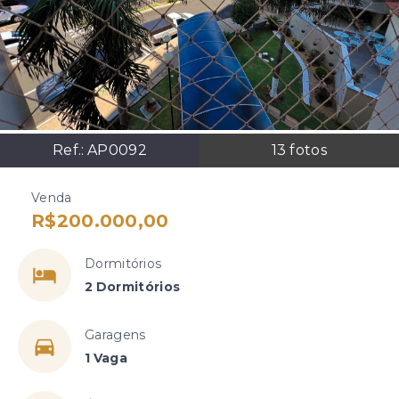
Ref.:
AP0092
13
fotos
Venda
R$200.000,00
Dormitórios
2 Dormitórios
Garagens
1 Vaga