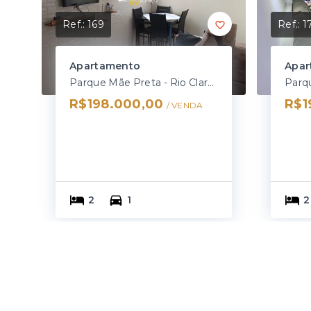
Ref.:
169
Ref.:
1
Apartamento
Apar
Parque Mãe Preta - Rio Claro/SP
R$198.000,00
R$1
/ 
VENDA
2
1
2