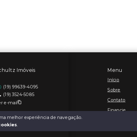
chultz Imóveis
Menu
Início
(19) 99639-4095
Sobre
(19) 3524-5085
Contato
r e-mail
Financie
 uma melhor experiência de navegação.
Cadastre seu
cookies
.