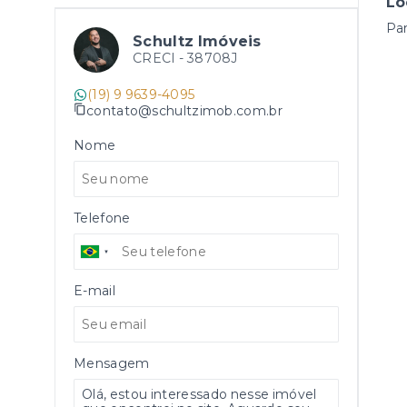
Lo
Par
Schultz Imóveis
CRECI -
38708J
(19) 9 9639-4095
contato@schultzimob.com.br
Nome
Telefone
E-mail
Mensagem