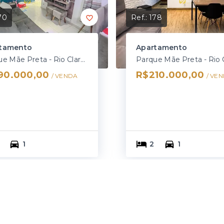
70
Ref.:
178
tamento
Apartamento
Parque Mãe Preta - Rio Claro/SP
90.000,00
R$210.000,00
/ 
VENDA
/ 
VEN
1
2
1