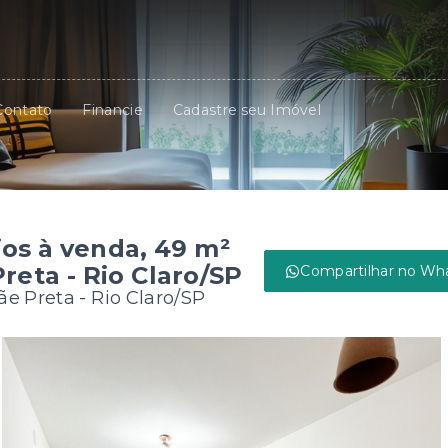
Contato
Financie
Cadastre seu Imóvel
os à venda, 49 m²
reta - Rio Claro/SP
Compartilhar no Wh
e Preta - Rio Claro/SP