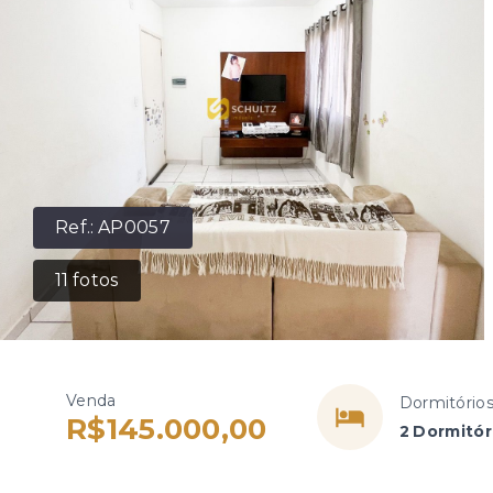
Ref.:
AP0057
11
fotos
Venda
Dormitório
R$145.000,00
2 Dormitór