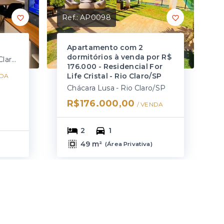
Ref.:
AP0098
Apartamento com 2
dormitórios à venda por R$
Parque Mãe Preta - Rio Claro/SP
176.000 - Residencial For
Life Cristal - Rio Claro/SP
DA
Chácara Lusa - Rio Claro/SP
R$176.000,00
/ 
VENDA
2
1
49 m²
(
Área Privativa
)