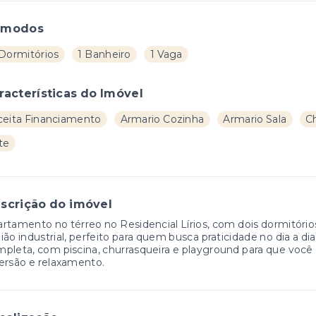
ômodos
 Dormitórios
1 Banheiro
1 Vaga
racterísticas do Imóvel
ceita Financiamento
Armario Cozinha
Armario Sala
C
te
scrição do imóvel
rtamento no térreo no Residencial Lírios, com dois dormitórios,
ião industrial, perfeito para quem busca praticidade no dia a d
pleta, com piscina, churrasqueira e playground para que voc
ersão e relaxamento.