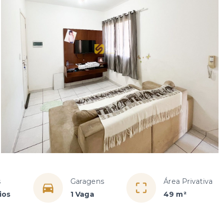
s
Garagens
Área Privativa
ios
1 Vaga
49 m²