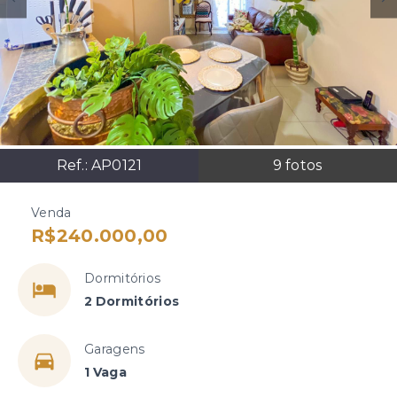
Ref.:
AP0121
9
fotos
Venda
R$240.000,00
Dormitórios
2 Dormitórios
Garagens
1 Vaga