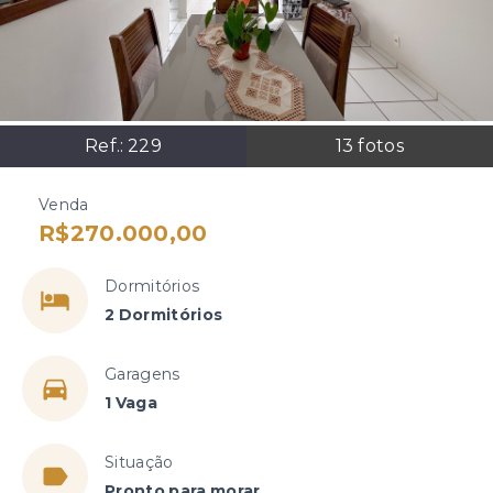
Ref.:
229
13
fotos
Venda
R$270.000,00
Dormitórios
2 Dormitórios
Garagens
1 Vaga
Situação
Pronto para morar