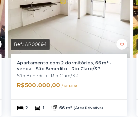
Ref.:
AP0066-1
Apartamento com 2 dormitórios, 66 m² -
venda - São Benedito - Rio Claro/SP
São Benedito - Rio Claro/SP
R$500.000,00
/ 
VENDA
2
1
66 m²
(
Área Privativa
)