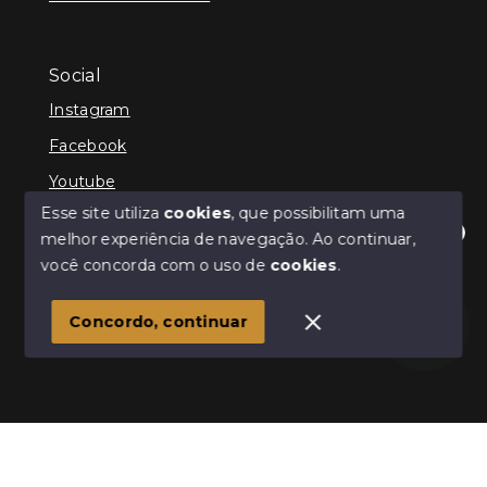
Social
Instagram
Facebook
Youtube
Esse site utiliza
cookies
, que possibilitam uma
melhor experiência de navegação.
Ao continuar,
Olá! Estamos disponíveis para te ajudar.
você concorda com o uso de
cookies
.
© Copyright 2026 - Schultz Imóveis - Todos os direitos
reservados
Concordo, continuar
SITE PARA IMOBILIARIA
Início
Histórico
Favoritos