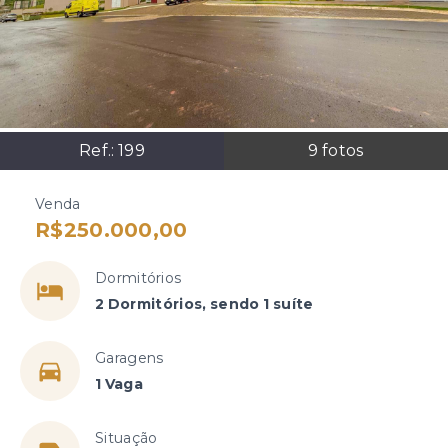
Ref.:
199
9
fotos
Venda
R$250.000,00
Dormitórios
2 Dormitórios, sendo 1 suíte
Garagens
1 Vaga
Situação