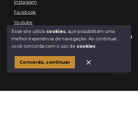
Instagram
Facebook
Youtube
Esse site utiliza
cookies
, que possibilitam uma
melhor experiência de navegação.
Ao continuar,
Olá! Estamos disponíveis para te ajudar.
você concorda com o uso de
cookies
.
© Copyright 2026 - Schultz Imóveis - Todos os direitos
reservados
Concordo, continuar
SITE PARA IMOBILIARIA
Início
Histórico
Favoritos