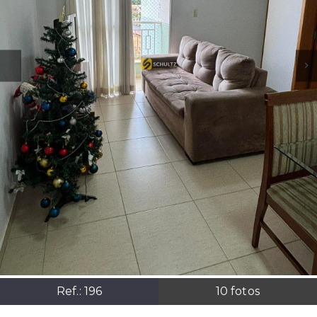
Ref.:
196
10
fotos