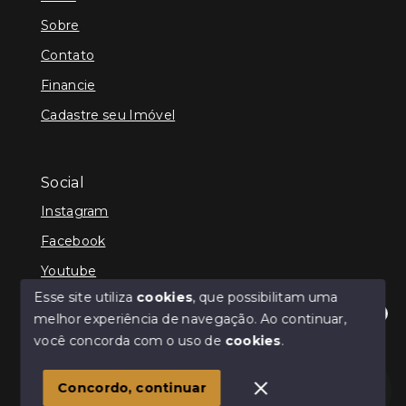
Sobre
Contato
Financie
Cadastre seu Imóvel
Social
Instagram
Facebook
Youtube
Esse site utiliza
cookies
, que possibilitam uma
melhor experiência de navegação.
Ao continuar,
Olá! Estamos disponíveis para te ajudar.
você concorda com o uso de
cookies
.
© Copyright 2026 - Schultz Imóveis - Todos os direitos
reservados
Concordo, continuar
SITE PARA IMOBILIARIA