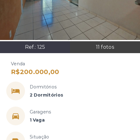
Ref.:
125
11
fotos
Venda
R$200.000,00
Dormitórios
2 Dormitórios
Garagens
1 Vaga
Situação